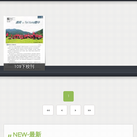
109下校刊
李柏宏
1
NEW-最新