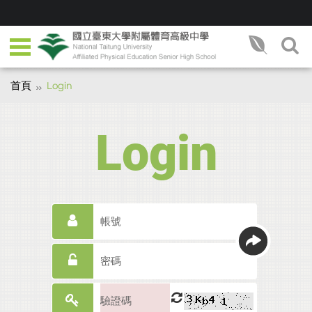
首頁
Login
Login