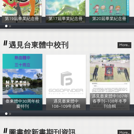
念冊
第17屆畢業紀念冊
第20屆畢業紀念冊
第23屆畢業紀念
台東體中
台東體中
台東體中
遇見台東體中校刊
More...
遇見臺東體中107年
遇見臺東體中10
年校
遇見臺東體中
春季刊~108年冬季
度春季刊~106
108~109年合輯
刊合輯
度冬季刊合輯
圖書館
圖書館
圖書館
圖書館新書期刊資訊
More...