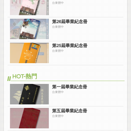
台東體中
第26屆畢業紀念冊
台東體中
第25屆畢業紀念冊
台東體中
HOT-熱門
第一屆畢業紀念冊
台東體中
第五屆畢業紀念冊
台東體中