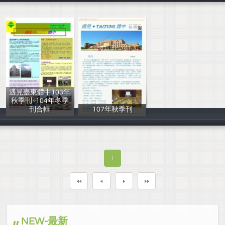
遇見臺東體中103年
秋季刊~104年冬季
刊合輯
107年秋季刊
圖書館
李柏宏
1
NEW-最新