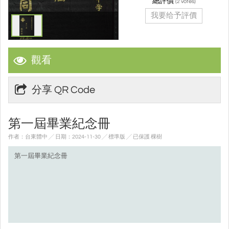
總評價
(
votes)
2
我要给予評價
觀看
分享 QR Code
第一屆畢業紀念冊
作者：台東體中 ╱ 日期：2024-11-30 ╱ 標準版
╱ 已保護 棵樹
第一屆畢業紀念冊