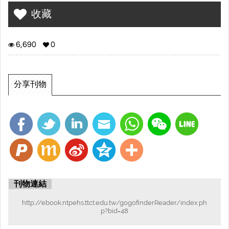
收藏
6,690
0
分享刊物
刊物連結
http://ebook.ntpehs.ttct.edu.tw/gogofinderReader/index.ph
p?bid=48